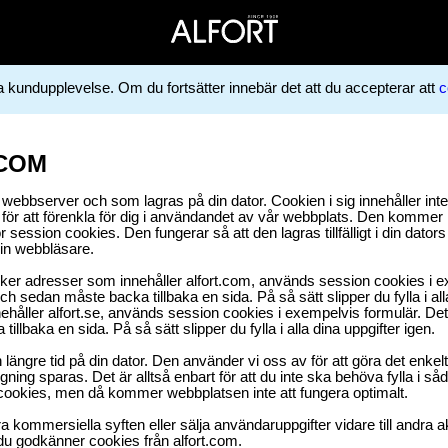
ga kundupplevelse. Om du fortsätter innebär det att du accepterar att
c
.COM
r webbserver och som lagras på din dator. Cookien i sig innehåller int
ör att förenkla för dig i användandet av vår webbplats. Den kommer he
 session cookies. Den fungerar så att den lagras tillfälligt i din dators
in webbläsare.
ker adresser som innehåller alfort.com, används session cookies i ex
 och sedan måste backa tillbaka en sida. På så sätt slipper du fylla i all
ller alfort.se, används session cookies i exempelvis formulär. Det inn
llbaka en sida. På så sätt slipper du fylla i alla dina uppgifter igen.
längre tid på din dator. Den använder vi oss av för att göra det enkelt
oggning sparas. Det är alltså enbart för att du inte ska behöva fylla i
a cookies, men då kommer webbplatsen inte att fungera optimalt.
 kommersiella syften eller sälja användaruppgifter vidare till andra a
t du godkänner cookies från alfort.com.