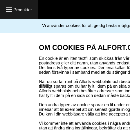
Vi använder cookies för att ge dig bästa möjli
OM COOKIES PÅ ALFORT
En cookie är en liten textfil som skickas från vå
postadress eller ditt namn, utan används endast f
Det finns två typer av cookies. Den ena kallas för
sedan försvinna i samband med att du stänger d
När du surfar runt på Alforts webbplats och besö
tillfälligt sparas om du har fyllt i dem på en sida
Alforts webbplats och besöker adresser som innehå
har fyllt i dem på en sida och sedan måste backa ti
Den andra typen av cookie sparar en fil under en 
innebär att till exempel att din senast gjorda inl
Du kan i din webbläsare välja att inte accepter
Vi kommer inte att använda cookies i några andra
utan att ändra dina inställningar, bekräftar du at