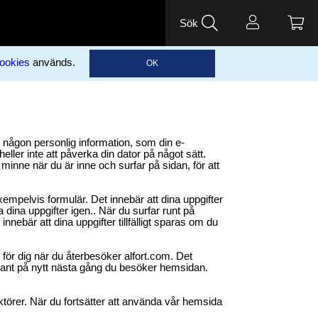
Sök
ookies
används.
OK
e någon personlig information, som din e-
ller inte att påverka din dator på något sätt.
 minne när du är inne och surfar på sidan, för att
empelvis formulär. Det innebär att dina uppgifter
a dina uppgifter igen.. När du surfar runt på
ebär att dina uppgifter tillfälligt sparas om du
 för dig när du återbesöker alfort.com. Det
 sådant på nytt nästa gång du besöker hemsidan.
ktörer. När du fortsätter att använda vår hemsida