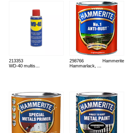
213353
298766
Hammerite
WD-40 multispray 200ml
Hammarlack, rostgrund no 1