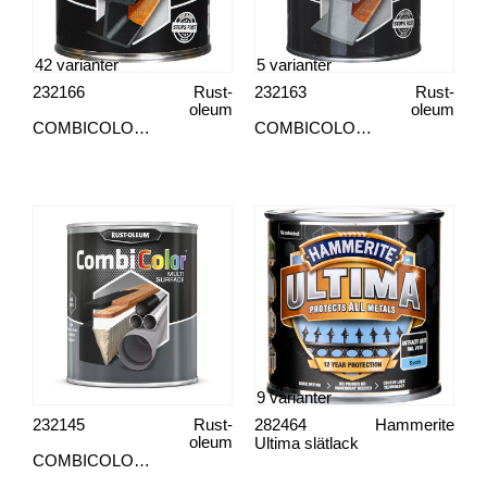
42 varianter
5 varianter
232166
Rust-
232163
Rust-
oleum
oleum
COMBICOLOR®
COMBICOLOR® HAMMARLACK
9 varianter
232145
Rust-
282464
Hammerite
oleum
Ultima slätlack
COMBICOLOR® MULTI SURFACE