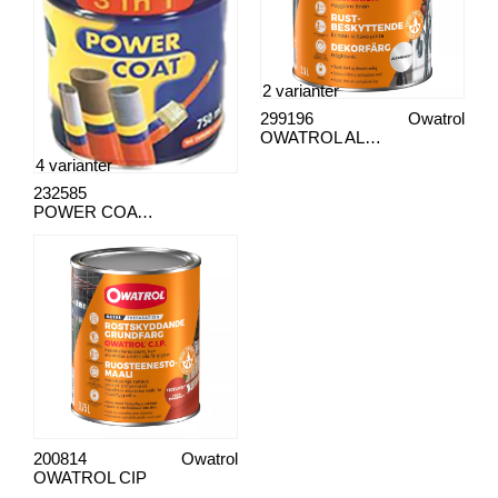
2 varianter
299196
Owatrol
OWATROL ALUMINIUM
4 varianter
232585
POWER COAT® 3IN1
200814
Owatrol
OWATROL CIP