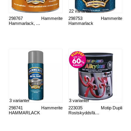
22 varianter
298767
Hammerite
298753
Hammerite
Hammarlack, metallgrund no 1
Hammarlack
3 varianter
3 varianter
298741
Hammerite
223035
Motip Dupli
HAMMARLACK
Rostskyddsfärg Alkyton