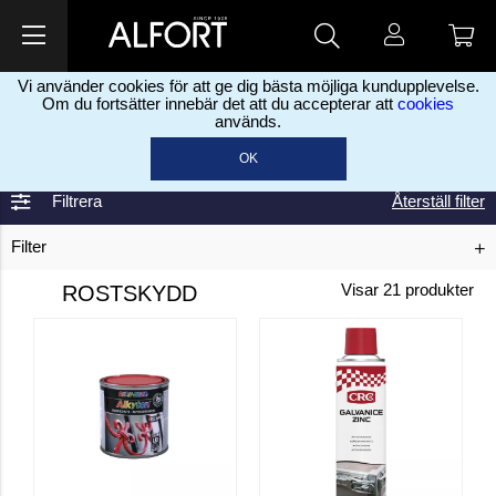
Vi använder cookies för att ge dig bästa möjliga kundupplevelse.
Om du fortsätter innebär det att du accepterar att
cookies
används.
Hem
Färg, sprayfärg & oljor
Lackfärg
Rostskydd
>
>
>
OK
Filtrera
Återställ filter
Filter
ROSTSKYDD
Visar
21
produkter