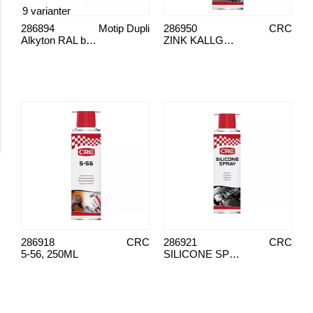
9 varianter
286894
Motip Dupli
286950
CRC
Alkyton RAL blank
ZINK KALLGALV
286918
CRC
286921
CRC
5-56, 250ML
SILICONE SPRAY, 250ML