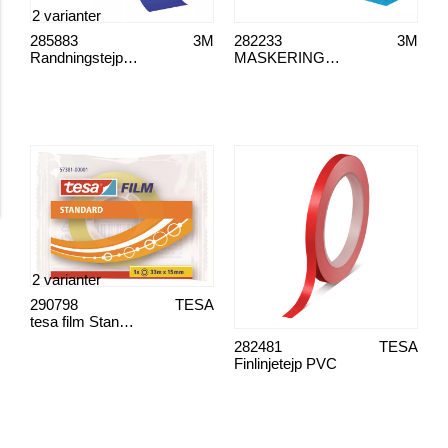
2 varianter
285883
3M
282233
3M
Randningstejp, blå
MASKERINGSTEJPAPPLIKATOR SCOTCHBLUE 2090 36 MM x 18,2 M
2 varianter
290798
TESA
tesa film Standard 57381 och 57382
282481
TESA
Finlinjetejp PVC