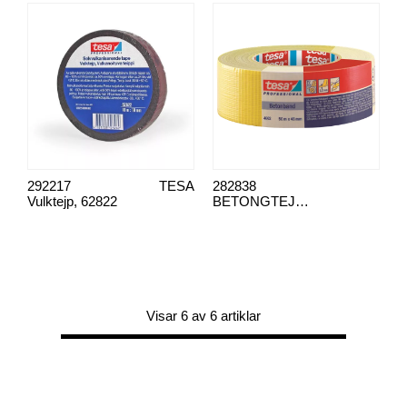
292217
TESA
282838
Vulktejp, 62822
BETONGTEJP 4662
Visar 6 av 6 artiklar