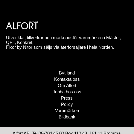
Utvecklar, tillverkar och marknadsför varumärkena Mäster,
QPT, Konkret,
Fixor by Nitor som säljs via återförsäljare i hela Norden.
Byt land
Kontakta oss
Om Alfort
Jobba hos oss
Press
Policy
Varumärken
Bildbank
Alfort AB, Tel 08-704 45 00 Box 110 43, 161 11 Bromma,