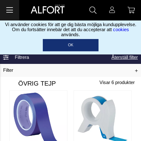
Vi använder cookies för att ge dig bästa möjliga kundupplevelse.
Om du fortsätter innebär det att du accepterar att
cookies
används.
Hem
Måleriprodukter
Tejp
Övrig tejp
>
>
>
OK
Filtrera
Återställ filter
Filter
ÖVRIG TEJP
Visar
6
produkter