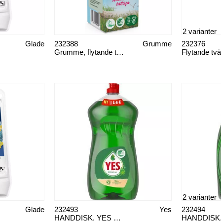
2 varianter
Glade
232388
Grumme
232376
Grumme, flytande tvättmedel
2 varianter
Glade
232493
Yes
232494
HANDDISK, YES ORIGINAL 1,25 L