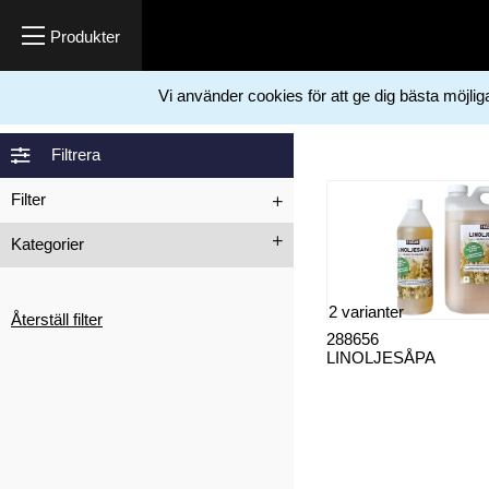
Vi använder cookies för att ge dig bästa möjli
Hem
Städmaterial & Rengöring
Rengöringsmedel
>
>
Filtrera
Filter
Kategorier
Allrengöring
Badrumsrent
Köksrent
Diskmedel
2 varianter
Återställ filter
Doft
Fordonsrengöring
288656
LINOLJESÅPA
Fönsterputs
Industrirengöring
Sanitetsrengöring
Tvättmedel
Övrigt
Metallrengöring
Möbelrengöring
Klotterbortagning