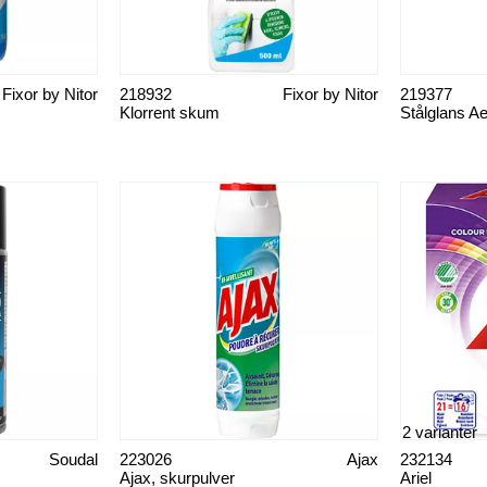
Fixor by Nitor
218932
Fixor by Nitor
219377
Klorrent skum
Stålglans A
2 varianter
Soudal
223026
Ajax
232134
Ajax, skurpulver
Ariel