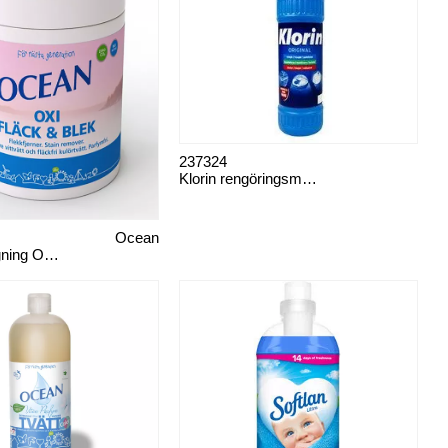
237324
Klorin rengöringsmedel
Ocean
Fläckborttagning Oxi Fläck och blek