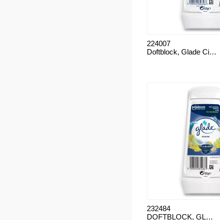
224007
Doftblock, Glade Citrus
232484
DOFTBLOCK, GLADE GEL MARINE