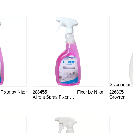
2 varianter
Fixor by Nitor
288455
Fixor by Nitor
226805
Allrent Spray Fixor By Nitor 750 ML
Grovrent