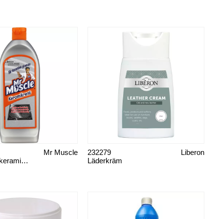
Mr Muscle
232279
Liberon
Mr Muscle, keramikrent
Läderkräm