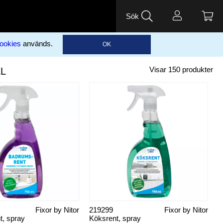
Sök
ookies
används.
OK
L
Visar
150
produkter
Fixor by Nitor
219299
Fixor by Nitor
, spray
Köksrent, spray