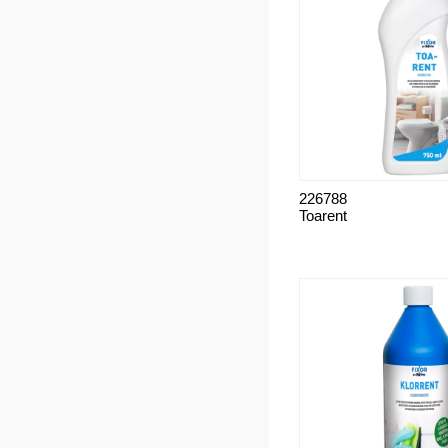
226788
Toarent