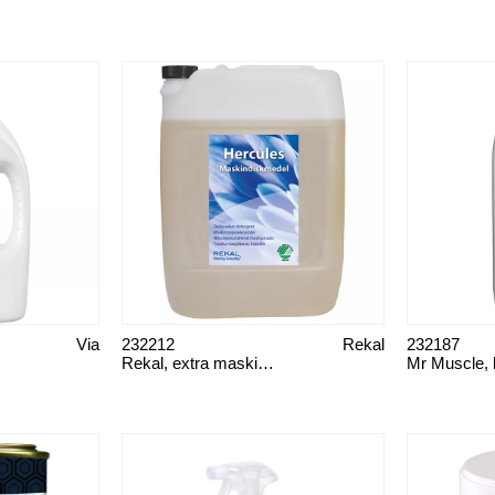
Via
232212
Rekal
232187
Rekal, extra maskindisk