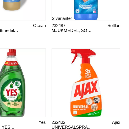
2 varianter
Ocean
232487
Softlan
Flytande tvättmedel, Ocean
MJUKMEDEL, SOFTLAN
Yes
232492
Ajax
HANDDISK, YES ORIGINAL
UNIVERSALSPRAY, AJAX 750 ML