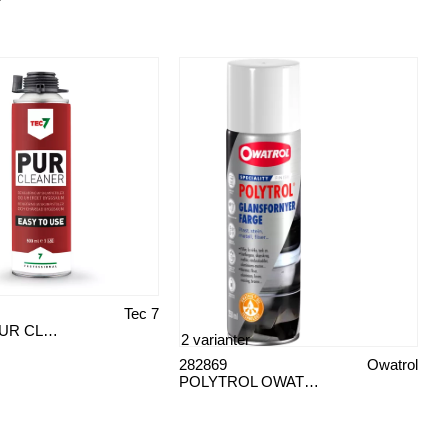
Tec 7
SPRAY & PUR CLEANER
2 varianter
282869
Owatrol
POLYTROL OWATROL