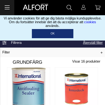
Vi använder cookies för att ge dig bästa möjliga kundupplevelse.
Om du fortsätter innebär det att du accepterar att
cookies
används.
Hem
Färg, sprayfärg & oljor
Båtfärg
Grundfärg
>
>
>
OK
Filtrera
Återställ filter
Filter
GRUNDFÄRG
Visar
16
produkter