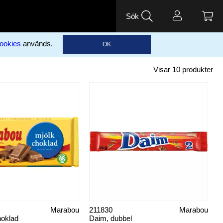
Sök
ookies
används.
OK
Visar
10
produkter
Marabou
211830
Marabou
hoklad
Daim, dubbel