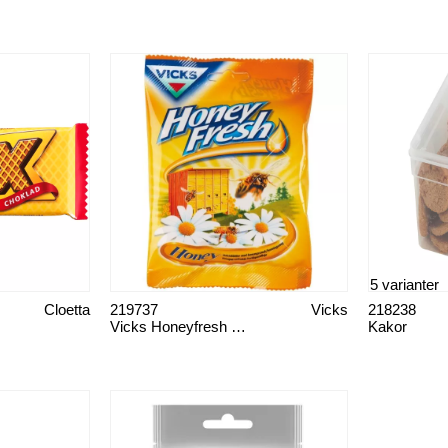
5 varianter
Cloetta
219737
Vicks
218238
Vicks Honeyfresh halstablett
Kakor