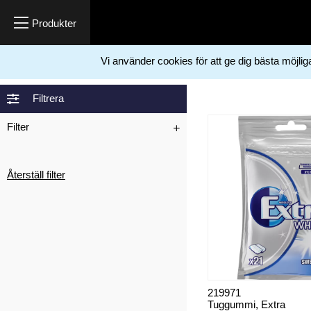
Vi använder cookies för att ge dig bästa möjli
Hem
Förbrukningsartiklar
Livsmedel
Godis
>
>
>
Filtrera
Filter
Återställ filter
219971
Tuggummi, Extra