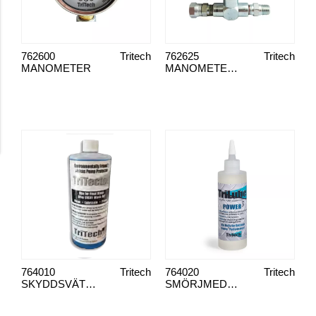
762600
Tritech
762625
Tritech
MANOMETER
MANOMETERSATS TRITECH 1/4"
764010
Tritech
764020
Tritech
SKYDDSVÄTSKA TRITECTOR 0,95 L
SMÖRJMEDEL TRILUBE 236 ML