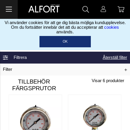
Vi använder cookies för att ge dig bästa möjliga kundupplevelse.
Om du fortsätter innebär det att du accepterar att
cookies
används.
Hem
Måleriprodukter
Luftlös sprututrustning
Tillbehör
>
>
>
OK
färgsprutor
Filtrera
Återställ filter
Filter
TILLBEHÖR
Visar
6
produkter
FÄRGSPRUTOR