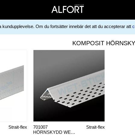
ga kundupplevelse. Om du fortsätter innebär det att du accepterar att
c
KOMPOSIT HÖRNSK
3 varianter
Strait-flex
701007
Strait-flex
HÖRNSKYDD WET-STICK