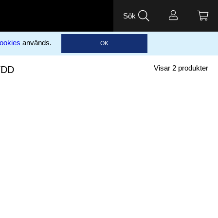
Sök
ookies
används.
OK
YDD
Visar
2
produkter