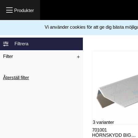
Vi använder cookies för att ge dig bästa möjli
Hem
Måleriprodukter
Hörnskydd
Komposit hörnskydd
>
>
>
Filtrera
Filter
Återställ filter
3 varianter
701001
HÖRNSKYDD BIG-STICK