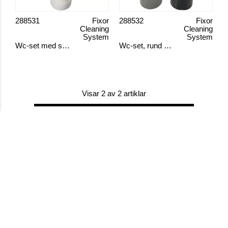
288531
Fixor
288532
Fixor
Cleaning
Cleaning
System
System
Wc-set med spolrensborste
Wc-set, rund mix färger
Visar 2 av 2 artiklar