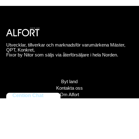
Utvecklar, tillverkar och marknadsför varumärkena Mäster,
QPT, Konkret,
Fixor by Nitor som säljs via återförsäljare i hela Norden.
Byt land
Kontakta oss
Om Alfort
Cention Chat
Jobba hos oss
Press
Policy
Varumärken
Bildbank