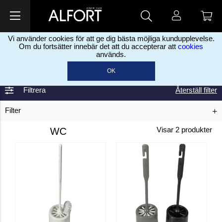
Vi använder cookies för att ge dig bästa möjliga kundupplevelse.
Om du fortsätter innebär det att du accepterar att
cookies
används.
Hem
Städmaterial & Rengöring
Övrigt städ
WC
>
>
>
OK
Filtrera
Återställ filter
Filter
WC
Visar
2
produkter