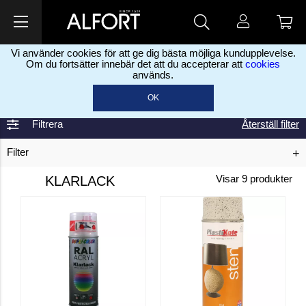
Vi använder cookies för att ge dig bästa möjliga kundupplevelse.
Om du fortsätter innebär det att du accepterar att
cookies
används.
Hem
Färg, sprayfärg & oljor
Sprayfärg
Klarlack
>
>
>
OK
Filtrera
Återställ filter
Filter
KLARLACK
Visar
9
produkter