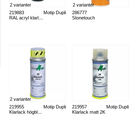
2 varianter
2 varianter
219883
Motip Dupli
286777
RAL acryl klarlack
Stonetouch
2 varianter
219955
Motip Dupli
219957
Motip Dupli
Klarlack högblank 2K
Klarlack matt 2K