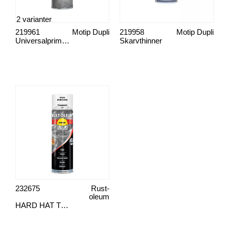
2 varianter
219961
Motip Dupli
219958
Motip Dupli
Universalprimer acryl
Skarvthinner
232675
Rust-
oleum
HARD HAT TRANSPARENT LACK