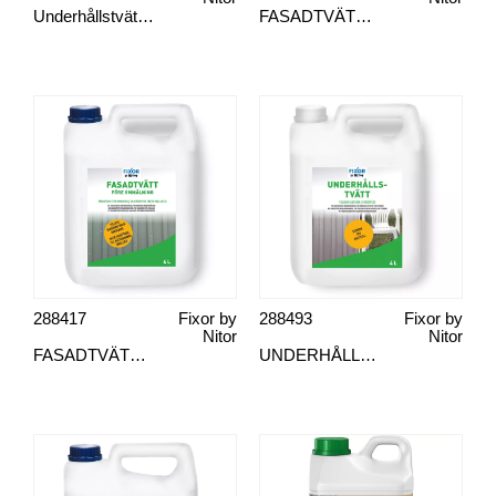
Underhållstvätt, ejektor
FASADTVÄTT INNAN MÅLNING MED EJEKTOR
288417
Fixor by
288493
Fixor by
Nitor
Nitor
FASADTVÄTT FÖRE MÅLNING
UNDERHÅLLSTVÄTT