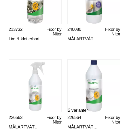
213732
Fixor by
240080
Fixor by
Nitor
Nitor
Lim & klotterbort
MÅLARTVÄTT, EXTRA
2 varianter
226563
Fixor by
226564
Fixor by
Nitor
Nitor
MÅLARTVÄTT, SPRAY
MÅLARTVÄTT, REFILL