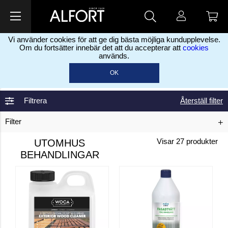
Vi använder cookies för att ge dig bästa möjliga kundupplevelse.
Om du fortsätter innebär det att du accepterar att
cookies
används.
Hem
Kemikalier
Utomhus behandlingar
Rengöring och
>
>
>
OK
behandlingar
Filtrera
Återställ filter
Filter
UTOMHUS
Visar
27
produkter
BEHANDLINGAR