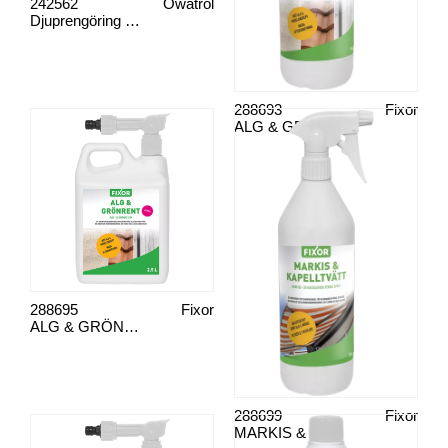
242562
Owatrol
Djuprengöring Treprep
288693
Fixor
ALG & GRÖNRENT FÄRDIGSPRAY 1 L
288695
Fixor
ALG & GRÖNRENT M EJEKTOR 2,5 L
288699
Fixor
MARKIS & KAPELLTVÄTT FIXOR 1 L