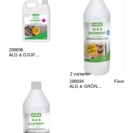
288696
ALG & DJUPRENT EJEKTOR 2,5 L
2 varianter
288694
Fixor
ALG & GRÖNRENT FIXOR 4 L