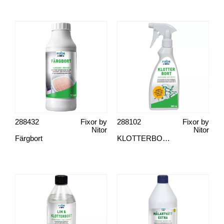
288432
Fixor by
288102
Fixor by
Nitor
Nitor
Färgbort
KLOTTERBORT 500 ml