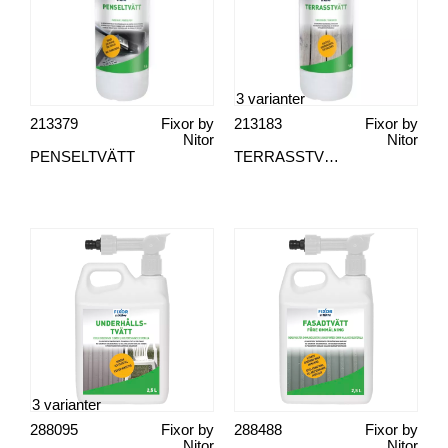
3 varianter
213379
Fixor by
213183
Fixor by
Nitor
Nitor
PENSELTVÄTT
TERRASSTVÄTT
3 varianter
288095
Fixor by
288488
Fixor by
Nitor
Nitor