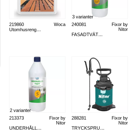
3 varianter
219860
Woca
240081
Fixor by
Utomhusrengöring
Nitor
FASADTVÄTT FÖRE MÅLNING
2 varianter
213373
Fixor by
288281
Fixor by
Nitor
Nitor
UNDERHÅLLSTVÄTT
TRYCKSPRUTA VITON