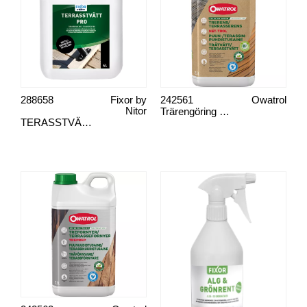
288658
Fixor by
242561
Owatrol
Nitor
Trärengöring Net-Trol
TERASSTVÄTT PREMIUM FIXOR 4 L