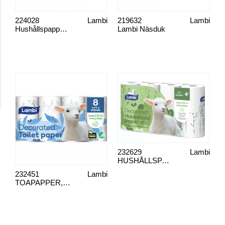
224028
Lambi
219632
Lambi
Hushållspapper Lambi Dekor
Lambi Näsduk
232629
Lambi
HUSHÅLLSPAPPER LAMBI
232451
Lambi
TOAPAPPER, LAMBI DEKOR 8pack