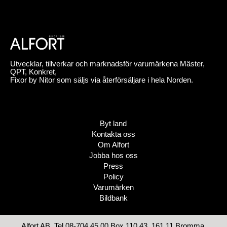
Utvecklar, tillverkar och marknadsför varumärkena Mäster,
QPT, Konkret,
Fixor by Nitor som säljs via återförsäljare i hela Norden.
Byt land
Kontakta oss
Om Alfort
Jobba hos oss
Press
Policy
Varumärken
Bildbank
Alfort AB, Tel 08-704 45 00 Box 110 43, 161 11 Bromma,