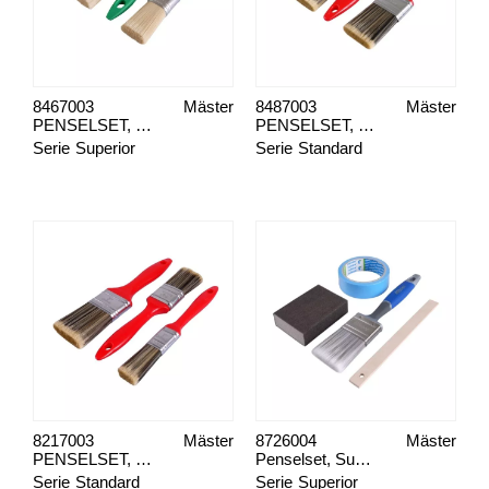
8467003
Mäster
8487003
Mäster
PENSELSET, MÅLA UTE UNIVERSAL 3-PACK, SUPERIOR BLOND
PENSELSET, UTE STANDARD
Serie
Superior
Serie
Standard
8217003
Mäster
8726004
Mäster
PENSELSET, INNE STANDARD
Penselset, Superior Måla lister & Snickeri
Serie
Standard
Serie
Superior