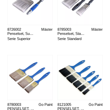
8726002
Mäster
8785003
Mäster
Penselset, Superior Måla Panel & Snickerier
Penselset, Standard Måla Lackfärger
Serie
Superior
Serie
Standard
8780003
Go Paint
8121005
Go Paint
PENSELSET, MÅLA INNE 3-PACK
PENSELSET, MÅLA SMÅTT 5-PACK