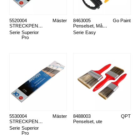
5520004
Mäster
8463005
Go Paint
STRECKPENSELSET SUPERIOR PRO MAX BLUE
Penselset, Måla Ute 5-pack
Serie
Superior
Serie
Easy
Pro
5530004
Mäster
8488003
QPT
STRECKPENSELSET, SUPERIOR PRO ICE BLUE
Penselset, ute
Serie
Superior
Pro