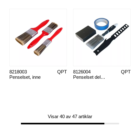
8218003
QPT
8126004
QPT
Penselset, inne
Penselset deluxe, måla lister & snickeri
Visar 40 av 47 artiklar