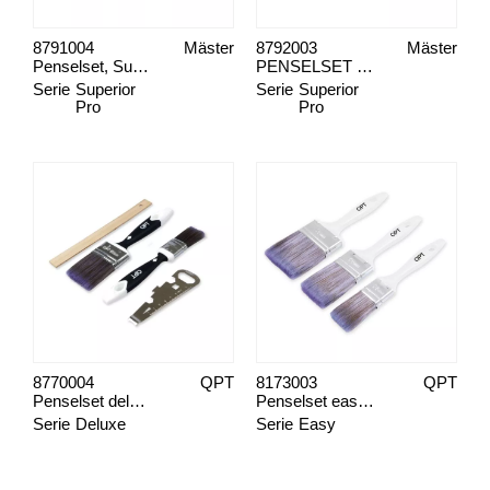
8791004
Mäster
8792003
Mäster
Penselset, Superior Onyx 4-pack
PENSELSET 3-PACK SUPERIOR PRO MAX BLUE
Serie
Superior
Serie
Superior
Pro
Pro
8770004
QPT
8173003
QPT
Penselset deluxe, måla inne
Penselset easy, måla lackfärg
Serie
Deluxe
Serie
Easy