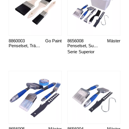
8860003
Go Paint
8656008
Mäster
Penselset, Trä 3-pack
Penselset, Superior Måla Fasad Komplett
Serie
Superior