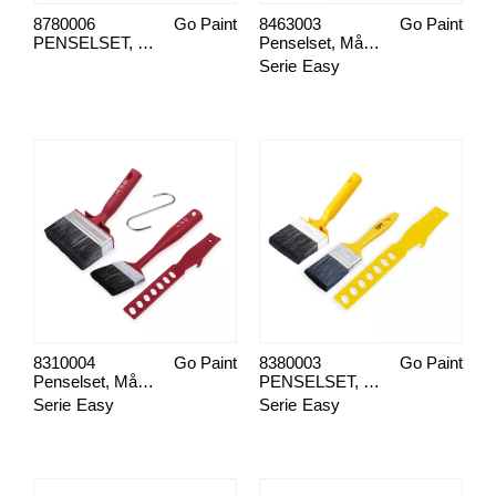
8780006
Go Paint
8463003
Go Paint
PENSELSET, MÅLA FASAD
Penselset, Måla Universalt 3-pack
Serie
Easy
8310004
Go Paint
8380003
Go Paint
Penselset, Måla rödfärg
PENSELSET, MÅLA TRÄOLJA
Serie
Easy
Serie
Easy