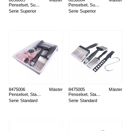
8656005
Mäster
8656004
Mäster
Penselset, Superior Måla Fasad, Alla ytor
Penselset, Superior Måla Fasad
Serie
Superior
Serie
Superior
8475006
Mäster
8475005
Mäster
Penselset, Standard Måla Fasad Quickpaint
Penselset, Standard Måla fasad XL-set
Serie
Standard
Serie
Standard