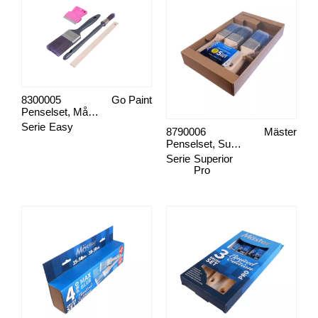
8300005
Go Paint
Penselset, Måla Fönster
Serie
Easy
8790006
Mäster
Penselset, Superior Blue 6-pack
Serie
Superior
Pro