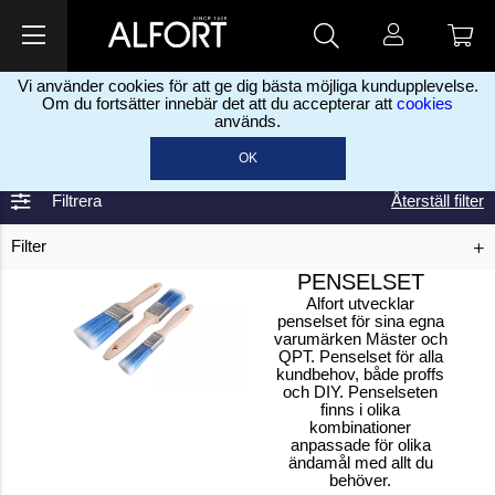
Vi använder cookies för att ge dig bästa möjliga kundupplevelse.
Om du fortsätter innebär det att du accepterar att
cookies
används.
Hem
Måleriprodukter
Penslar
Penselset
>
>
>
OK
Filtrera
Återställ filter
Filter
PENSELSET
Alfort utvecklar
penselset för sina egna
varumärken Mäster och
QPT. Penselset för alla
kundbehov, både proffs
och DIY. Penselseten
finns i olika
kombinationer
anpassade för olika
ändamål med allt du
behöver.