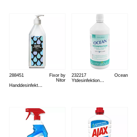
288451
Fixor by
232217
Ocean
Nitor
Ytdesinfektion, Ocean
Handdesinfektion gel