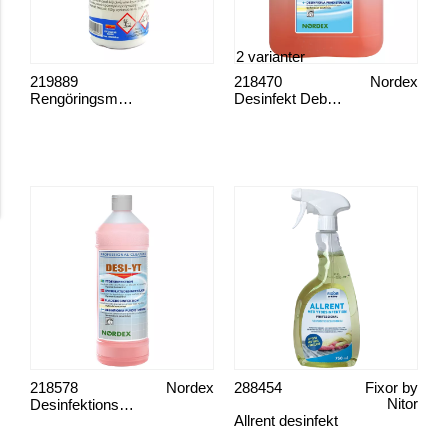
2 varianter
219889
218470
Nordex
Rengöringsmedel VWP
Desinfekt Debisan
218578
Nordex
288454
Fixor by
Desinfektionsmedel Desi-yt
Nitor
Allrent desinfekt