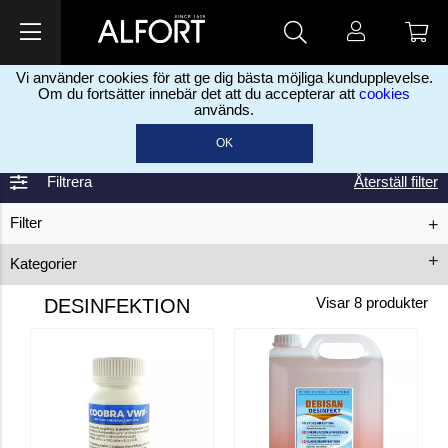
Vi använder cookies för att ge dig bästa möjliga kundupplevelse.
Om du fortsätter innebär det att du accepterar att
cookies
används.
Hem
Städmaterial & Rengöring
Desinfektion
>
>
OK
Filtrera
Återställ filter
Filter
Kategorier
Rengöringsmedel
Handdesinfektion
DESINFEKTION
Visar
8
produkter