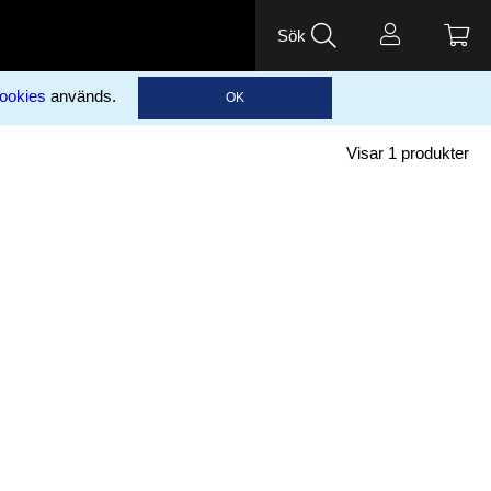
Sök
ookies
används.
OK
Visar
1
produkter