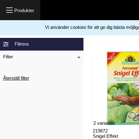
Vi använder cookies för att ge dig bästa möjli
Hem
Trädgård
Bekämpningsmedel
Sniglar
>
>
>
Filtrera
Filter
Återställ filter
2 varianter
219872
Snigel Effekt