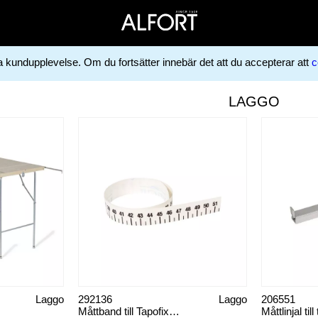
ga kundupplevelse. Om du fortsätter innebär det att du accepterar att
c
LAGGO
Laggo
292136
Laggo
206551
Måttband till Tapofixbord
Måttlinjal til