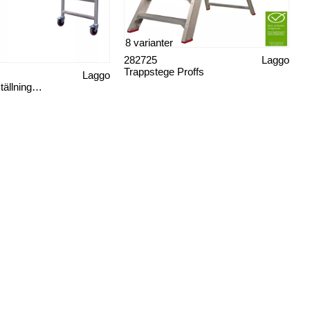
8 varianter
282725
Laggo
Trappstege Proffs
Laggo
Hantverkarställning Pro Smal Bas