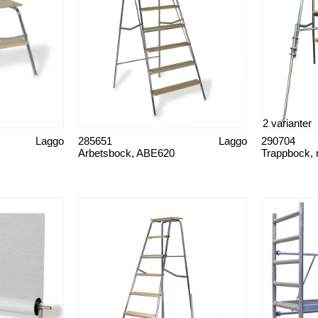
2 varianter
Laggo
285651
Laggo
290704
Arbetsbock, ABE620