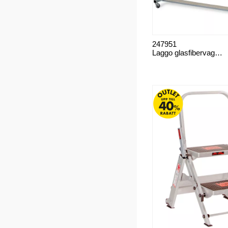
247951
Laggo glasfibervagn-vävvagn