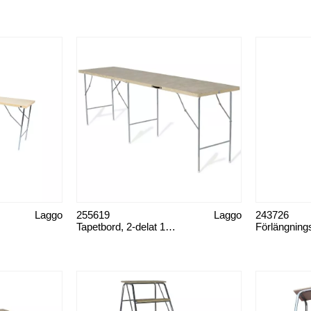
Laggo
255619
Laggo
243726
Tapetbord, 2-delat 105 cm