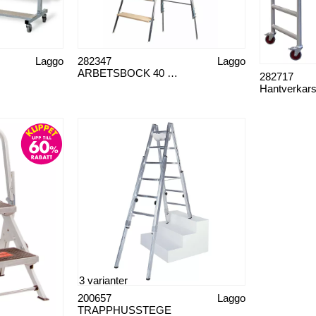
Laggo
282347
Laggo
ARBETSBOCK 40 7-STEG
282717
3 varianter
200657
Laggo
TRAPPHUSSTEGE