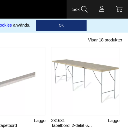
Sök
ookies
används.
OK
Visar
18
produkter
Laggo
231631
Laggo
l tapetbord
Tapetbord, 2-delat 60 cm