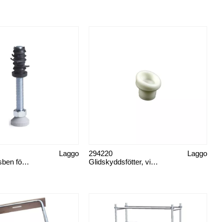
Laggo
294220
Laggo
Förlängningsben för tapetbord
Glidskyddsfötter, vit rund