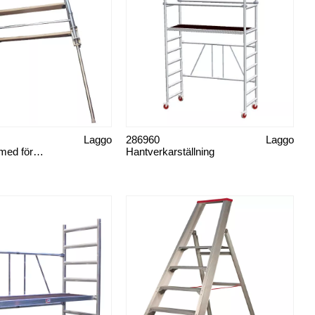
Laggo
286960
Laggo
Trappbock, med förlängningsben
Hantverkarställning