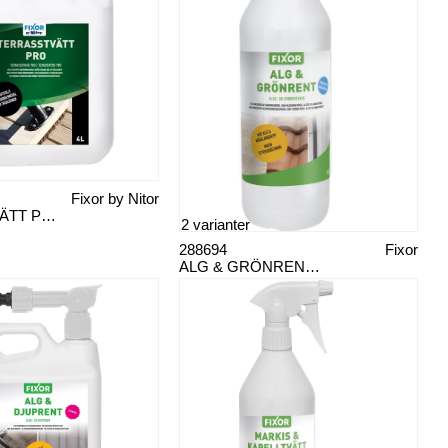
Fixor by Nitor
TERASSTVÄTT PREMIUM FIXOR 4 L
2 varianter
288694
Fixor
ALG & GRÖNRENT FIXOR 4 L