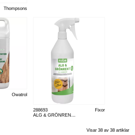
Thompsons
Owatrol
288693
Fixor
ALG & GRÖNRENT FÄRDIGSPRAY 1 L
Visar 38 av 38 artiklar