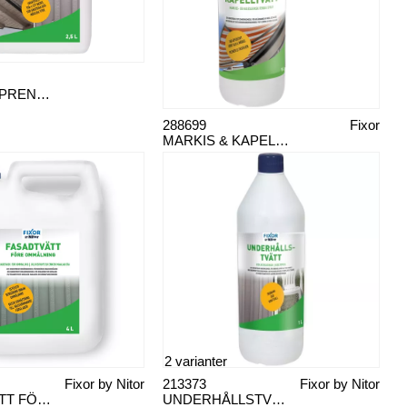
ALG & DJUPRENT EJEKTOR 2,5 L
288699
Fixor
MARKIS & KAPELLTVÄTT FIXOR 1 L
2 varianter
Fixor by Nitor
213373
Fixor by Nitor
FASADTVÄTT FÖRE MÅLNING
UNDERHÅLLSTVÄTT