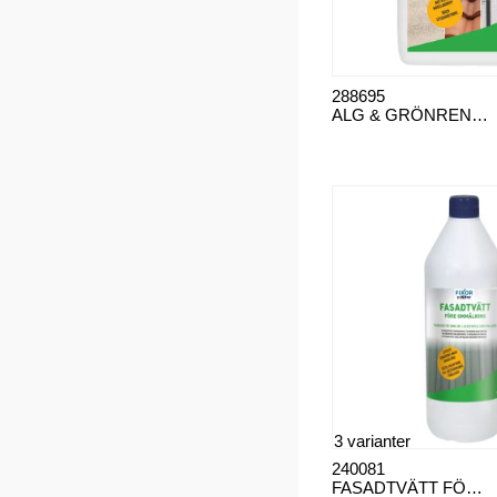
288695
ALG & GRÖNRENT M EJEKTOR 2,5 L
3 varianter
240081
FASADTVÄTT FÖRE MÅLNING