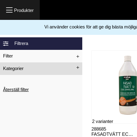
Vi använder cookies för att ge dig bästa möjli
Hem
Kemikalier
Utomhus behandlingar
>
>
Filtrera
Filter
Kategorier
Kisel
Rengöring och
behandling
behandlingar
Återställ filter
2 varianter
288685
FASADTVÄTT ECO FIXOR