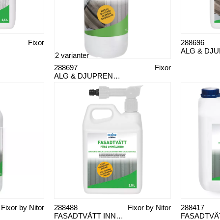
Fixor
288696
2 varianter
288697
Fixor
ALG & DJUPRENT KONCENTRAT 1 L
Fixor by Nitor
288488
Fixor by Nitor
288417
FASADTVÄTT INNAN MÅLNING MED EJEKTOR