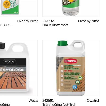
Fixor by Nitor
213732
Fixor by Nitor
KLOTTERBORT 500 ml
Lim & klotterbort
Woca
242561
Owatrol
göring
Trärengöring Net-Trol