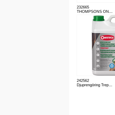
232665
THOMPSONS ONE COAT WATER SEAL
242562
Djuprengöring Treprep