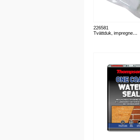
226581
Tvättduk, impregnerad