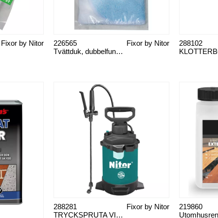
Fixor by Nitor
226565
Fixor by Nitor
288102
Tvättduk, dubbelfunktion
288281
Fixor by Nitor
219860
TRYCKSPRUTA VITON
Utomhusren