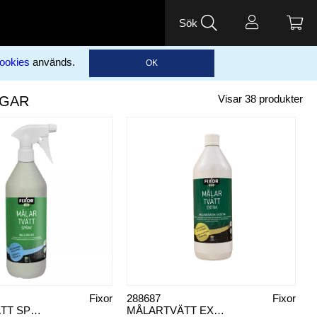
Sök
ookies
används.
OK
NGAR
Visar
38
produkter
Fixor
288687
Fixor
MÅLARTVÄTT SPRAY ECO FIXOR 1L
MÅLARTVÄTT EXTRA ECO FIXOR 1L