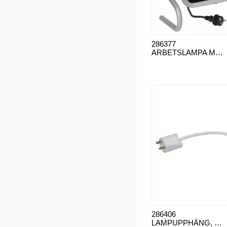
286377
ARBETSLAMPA MAXIMUM LED 80W
286406
LAMPUPPHÄNG, E27 15CM SLADD