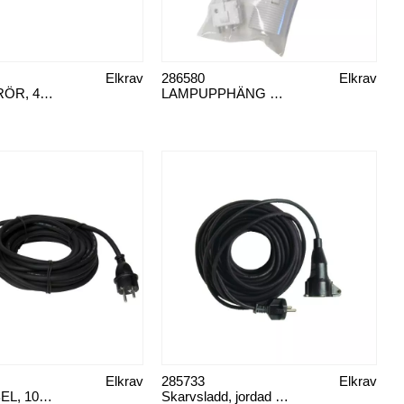
Elkrav
286580
Elkrav
HALOGENRÖR, 400W
LAMPUPPHÄNG DCL,E27 15CM SLADD
Elkrav
285733
Elkrav
SKARVKABEL, 10M JORDAD GUMMI
Skarvsladd, jordad 25m