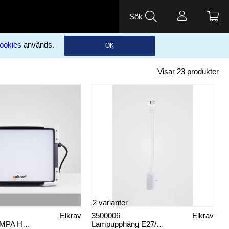
Sök
ookies
används.
OK
Visar
23
produkter
2 varianter
Elkrav
3500006
Elkrav
ARBETSLAMPA HYBRID 85W
Lampupphäng E27/DCL