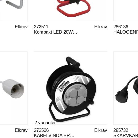
Elkrav
272511
Elkrav
286136
Kompakt LED 20W bärbar
2 varianter
Elkrav
272506
Elkrav
285732
KABELVINDA PRO FAST CENT. 20M