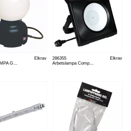
Elkrav
286355
Elkrav
ARBETSLAMPA GLOBE LED 28W
Arbetslampa Compact LED 50W