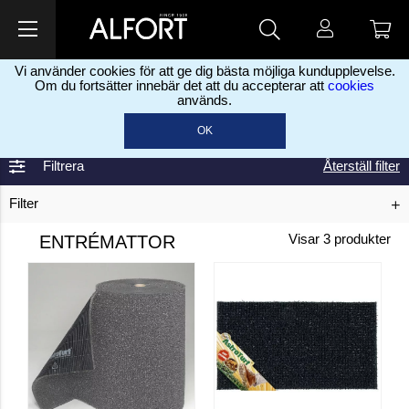
Vi använder cookies för att ge dig bästa möjliga kundupplevelse.
Om du fortsätter innebär det att du accepterar att
cookies
används.
Hem
Skyddsprodukter
Skyddsmattor
Entrémattor
>
>
>
OK
Filtrera
Återställ filter
Filter
ENTRÉMATTOR
Visar
3
produkter