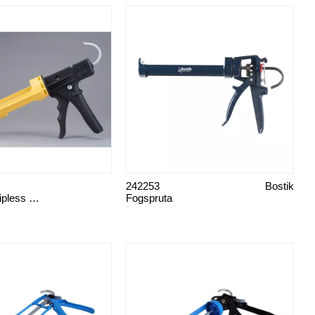
242253
Bostik
Fogpistol Dripless ETS 3000
Fogspruta