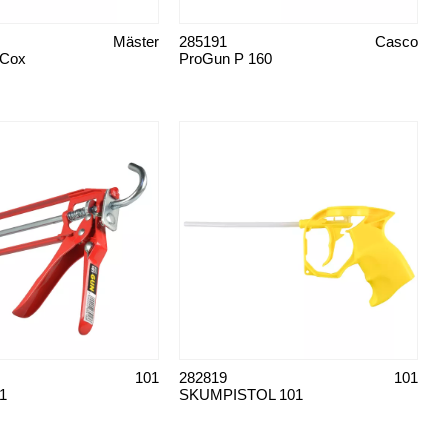
Mäster
285191
Casco
 Cox
ProGun P 160
101
282819
101
01
SKUMPISTOL 101