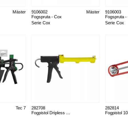
Mäster
9106002
Mäster
9106003
Fogspruta - Cox
Fogspruta -
Serie
Cox
Serie
Cox
Tec 7
282708
282814
Fogpistol Dripless ETS 2000
Fogpistol 1