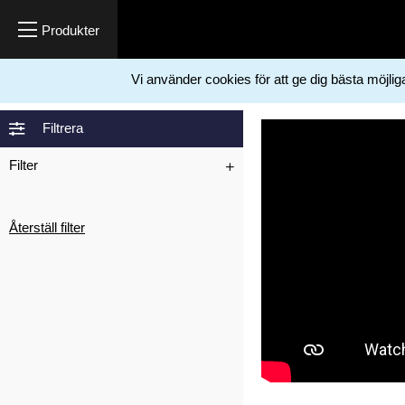
Vi använder cookies för att ge dig bästa möjli
Hem
Måleriprodukter
Tillbehör
Fogpistoler
>
>
>
Filtrera
Filter
Återställ filter