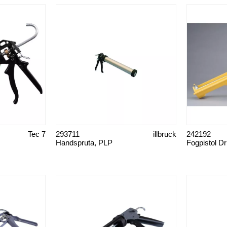
Tec 7
293711
illbruck
242192
Handspruta, PLP