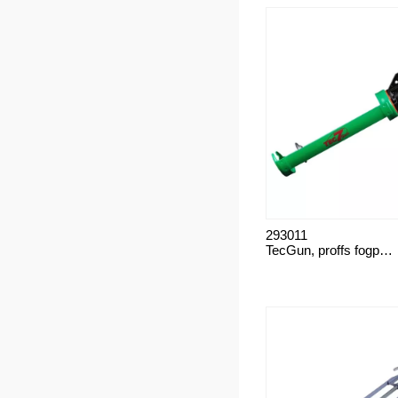
293011
TecGun, proffs fogpistol