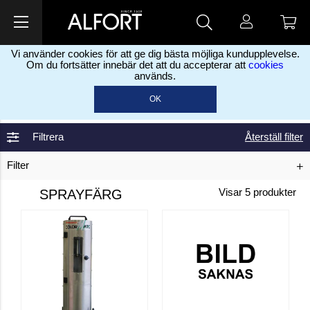
Vi använder cookies för att ge dig bästa möjliga kundupplevelse.
Om du fortsätter innebär det att du accepterar att
cookies
används.
Hem
Färg, sprayfärg & oljor
Sprayfärg
Tillverkning av
>
>
>
OK
sprayfärg
Filtrera
Återställ filter
Filter
SPRAYFÄRG
Visar
5
produkter