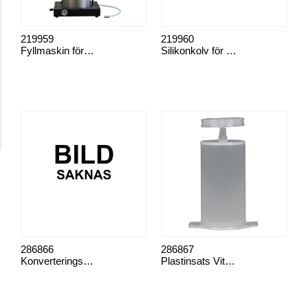
219959
219960
Fyllmaskin för sprayburkar Vitomat II
Silikonkolv för fyllkopp Vitomat
286866
286867
Konverteringssats Vitomat
Plastinsats Vitomat