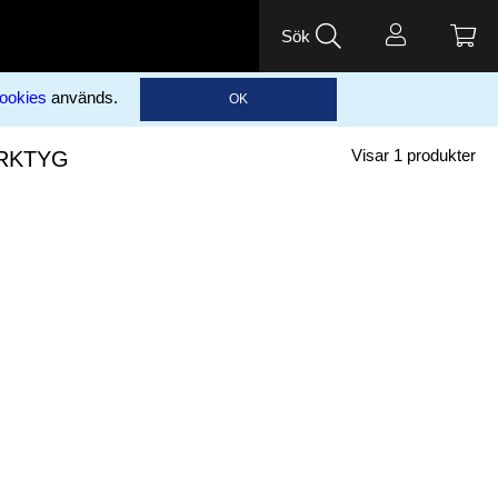
Sök
ookies
används.
OK
RKTYG
Visar
1
produkter