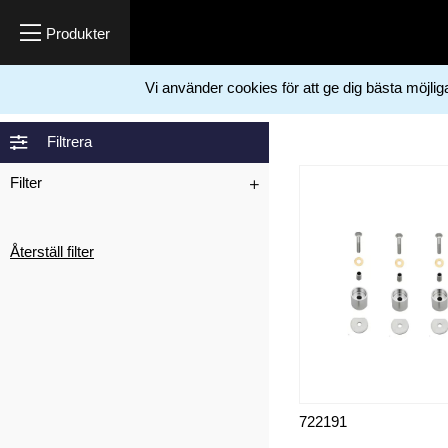
Vi använder cookies för att ge dig bästa möjli
Hem
Måleriprodukter
Automatiska spackelverktyg
Reservdelar hörn
>
>
>
Filtrera
Filter
Återställ filter
722191