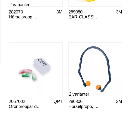
2 varianter
282073
3M
299080
3M
Hörselpropp, 3M 1100
EAR-CLASSIC, HÖRSELPROPP STORPACK 250 PAR
2 varianter
2057002
QPT
286806
3M
Öronproppar duopack i ask
Hörselpropp, 3M 1310