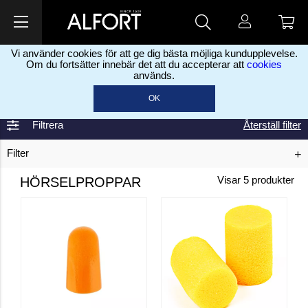
Vi använder cookies för att ge dig bästa möjliga kundupplevelse.
Om du fortsätter innebär det att du accepterar att
cookies
används.
Hem
Skyddsprodukter
Hörselskydd
Hörselproppar
>
>
>
OK
Filtrera
Återställ filter
Filter
HÖRSELPROPPAR
Visar
5
produkter