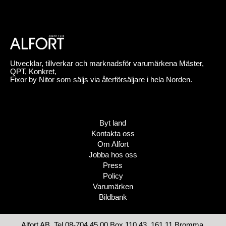
Utvecklar, tillverkar och marknadsför varumärkena Mäster,
QPT, Konkret,
Fixor by Nitor som säljs via återförsäljare i hela Norden.
Byt land
Kontakta oss
Om Alfort
Jobba hos oss
Press
Policy
Varumärken
Bildbank
Alfort AB, Tel 08-704 45 00 Box 110 43, 161 11 Bromma,