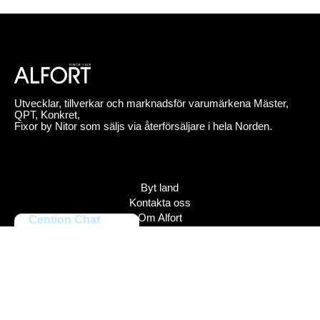
Utvecklar, tillverkar och marknadsför varumärkena Mäster,
QPT, Konkret,
Fixor by Nitor som säljs via återförsäljare i hela Norden.
Byt land
Kontakta oss
Om Alfort
Cention Chat
Jobba hos oss
Press
Policy
Varumärken
Bildbank