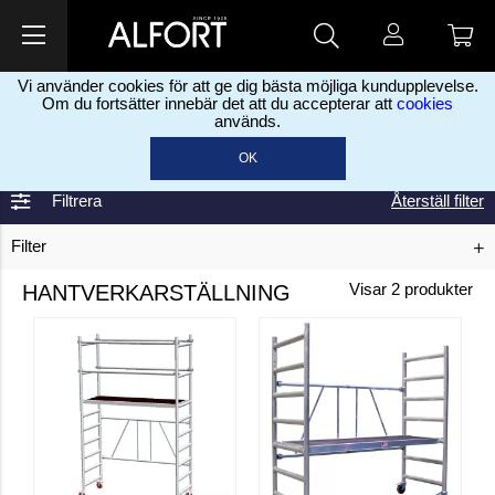
Vi använder cookies för att ge dig bästa möjliga kundupplevelse.
Om du fortsätter innebär det att du accepterar att
cookies
används.
Hem
Järn & Bygg
Stegar
Hantverkarställning
>
>
>
OK
Filtrera
Återställ filter
Filter
HANTVERKARSTÄLLNING
Visar
2
produkter