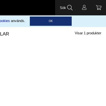
Sök
ookies
används.
OK
LAR
Visar
1
produkter