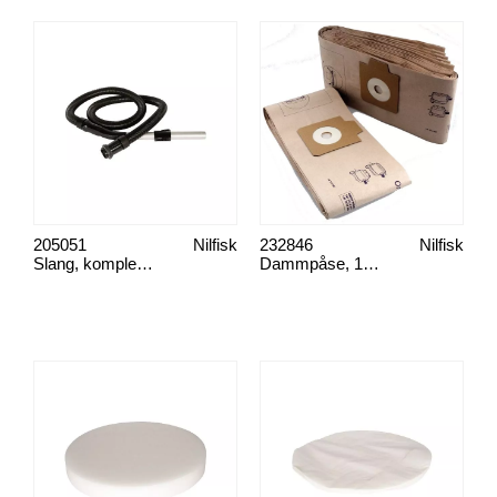
205051
Nilfisk
232846
Nilfisk
Slang, komplett GD 930
Dammpåse, 10st/fp