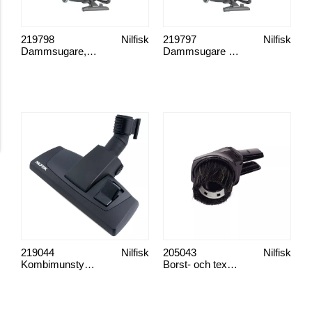
219798
Nilfisk
219797
Nilfisk
Dammsugare, VP 930 Hepa Standard Nordic
Dammsugare VP930 Hepa Plus
219044
Nilfisk
205043
Nilfisk
Kombimunstycke, med hjul
Borst- och textilmunstycke