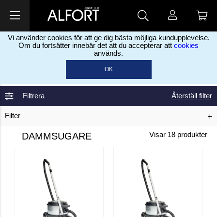
Vi använder cookies för att ge dig bästa möjliga kundupplevelse.
Om du fortsätter innebär det att du accepterar att
cookies
används.
Hem
Städmaterial & Rengöring
Städutrustning
>
>
OK
Dammsugare
>
Filtrera
Återställ filter
Filter
DAMMSUGARE
Visar
18
produkter