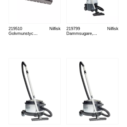
219510
Nilfisk
219799
Nilfisk
Golvmunstycke, borst 300 mm
Dammsugare, VP300 Hepa Basic