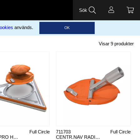
Sök
ookies
används.
OK
Visar
9
produkter
Full Circle
711703
Full Circle
ADAPTER PRO HANDLE
CENTR.NAV RADIU360°/TRIGON180°