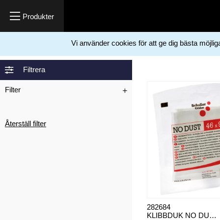
Vi använder cookies för att ge dig bästa möjli
Hem
Måleriprodukter
Slip
Sliptillbehör
>
>
>
Filtrera
Filter
Återställ filter
282684
KLIBBDUK NO DUST