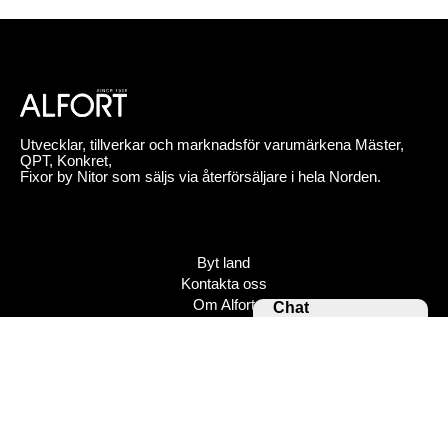
Utvecklar, tillverkar och marknadsför varumärkena Mäster,
QPT, Konkret,
Fixor by Nitor som säljs via återförsäljare i hela Norden.
Byt land
Kontakta oss
Om Alfort
Chat
Jobba hos oss
Press
Policy
Varumärken
Bildbank