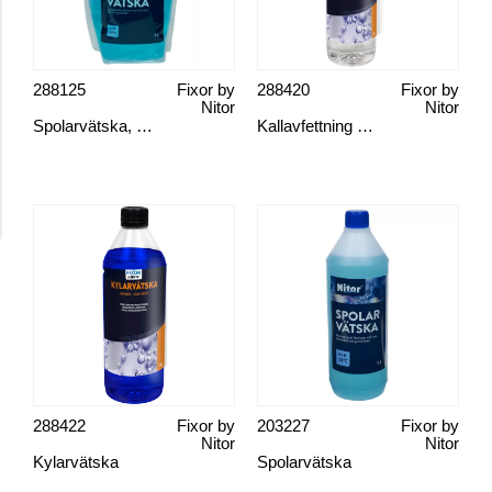
288125
Fixor by
288420
Fixor by
Nitor
Nitor
Spolarvätska, färdigblandad
Kallavfettning spray
288422
Fixor by
203227
Fixor by
Nitor
Nitor
Kylarvätska
Spolarvätska