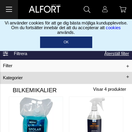
Vi använder cookies för att ge dig bästa möjliga kundupplevelse.
Om du fortsätter innebär det att du accepterar att
cookies
används.
Hem
Kemikalier
Bilkemikalier
>
>
OK
Filtrera
Återställ filter
Filter
Kategorier
Kallavfettning
Kylarvätska
Spolarvätska
BILKEMIKALIER
Visar
4
produkter