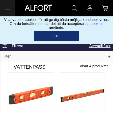
Vi använder cookies för att ge dig bästa möjliga kundupplevelse.
Om du fortsätter innebär det att du accepterar att
cookies
används.
Hem
Järn & Bygg
Verktyg
Vattenpass
>
>
>
OK
Filtrera
Återställ filter
Filter
VATTENPASS
Visar
4
produkter