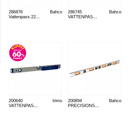
286876
Bahco
286745
Bahco
Vattenpass 22,5cm
VATTENPASS, 416-600
200640
Irimo
200894
Bahco
VATTENPASSATSER, 2 ST
PRECISIONSVATTENPASS MED DUBBEL T-PROFIL