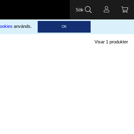
Sök
ookies
används.
OK
Visar
1
produkter