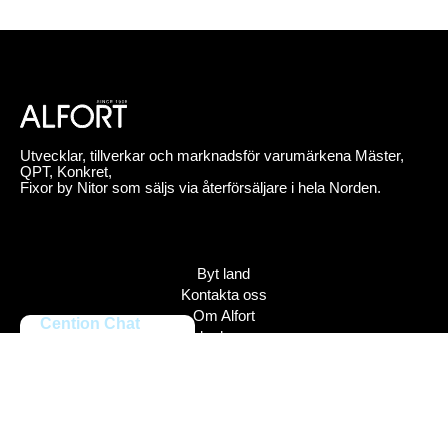
Utvecklar, tillverkar och marknadsför varumärkena Mäster,
QPT, Konkret,
Fixor by Nitor som säljs via återförsäljare i hela Norden.
Byt land
Kontakta oss
Om Alfort
Cention Chat
Jobba hos oss
Press
Policy
Varumärken
Bildbank