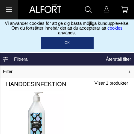
Vi använder cookies för att ge dig bästa möjliga kundupplevelse.
Om du fortsätter innebär det att du accepterar att
cookies
används.
Hem
Städmaterial &
>
OK
Rengöring
Desinfektion
Handdesinfektion
>
>
Filtrera
Återställ filter
Filter
HANDDESINFEKTION
Visar
1
produkter