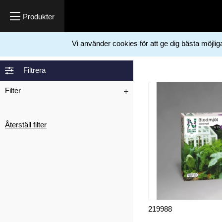
Vi använder cookies för att ge dig bästa möjli
Hem
Trädgård
Bekämpningsmedel
Viltskydd
>
>
>
Filtrera
Filter
Återställ filter
219988