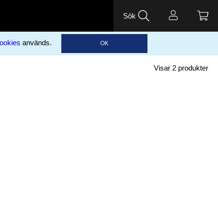
Sök
ookies
används.
OK
Visar
2
produkter