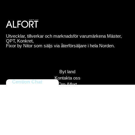
Utvecklar, tillverkar och marknadsför varumärkena Mäster,
QPT, Konkret,
Fixor by Nitor som säljs via återförsäljare i hela Norden.
Byt land
Kontakta oss
Cention Chat
Om Alfort
Jobba hos oss
Press
Policy
Varumärken
Bildbank
Alfort AB, Tel 08-704 45 00 Box 110 43, 161 11 Bromma,