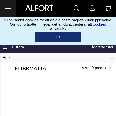
Vi använder cookies för att ge dig bästa möjliga kundupplevelse.
Om du fortsätter innebär det att du accepterar att
cookies
används.
Hem
Skyddsprodukter
Skyddsmattor
Klibbmatta
>
>
>
OK
Filtrera
Återställ filter
Filter
KLIBBMATTA
Visar
0
produkter