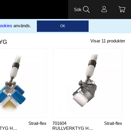
Sök
ookies
används.
OK
YG
Visar
11
produkter
Strait-flex
701604
Strait-flex
RULLVERKTYG HÖRNSKYDD YTTERHÖRN WSR
RULLVERKTYG HÖRNSKYDD INNERHÖRN ISR