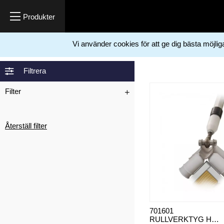
Vi använder cookies för att ge dig bästa möjli
Hem
Måleriprodukter
Hörnskydd
Monteringsverktyg
>
>
>
Filtrera
Filter
Återställ filter
701601
RULLVERKTYG HÖRNSKYDD YTTERHÖRN BSR