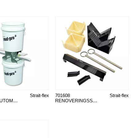
Strait-flex
701608
Strait-flex
SPACKELAUTOMAT MUD-PRO
RENOVERINGSSATS MUD-PRO