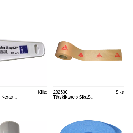
Kiilto
282530
Sika
Limspridare, Keraseal 52 mm
Tätskiktstejp SikaSeal Tape F