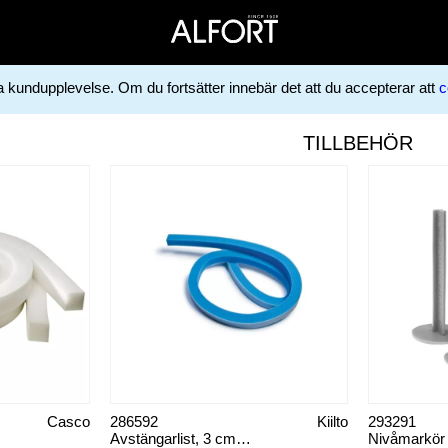
ga kundupplevelse. Om du fortsätter innebär det att du accepterar att
c
TILLBEHÖR
Casco
286592
Kiilto
293291
Avstängarlist, 3 cm x 3 cm
Nivåmarkör