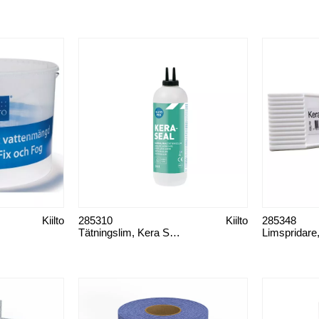
Kiilto
285310
Kiilto
285348
Tätningslim, Kera Seal