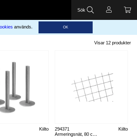
Sök
ookies
används.
OK
Visar
12
produkter
Kiilto
294371
Kiilto
Armeringsnät, 80 cm x 120 cm