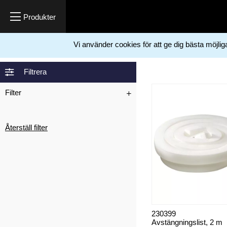
Vi använder cookies för att ge dig bästa möjli
Hem
Lim, fog & spackel
Kakel
Tillbehör
>
>
>
Filtrera
Filter
Återställ filter
230399
Avstängningslist, 2 m