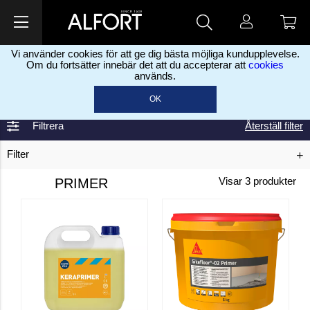
Vi använder cookies för att ge dig bästa möjliga kundupplevelse.
Om du fortsätter innebär det att du accepterar att
cookies
används.
Hem
Lim, fog & spackel
Kakel
Primer
>
>
>
OK
Filtrera
Återställ filter
Filter
PRIMER
Visar
3
produkter