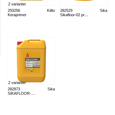
2 varianter
293256
Kiilto
282529
Sika
Keraprimer
Sikafloor-02 primer
2 varianter
282873
Sika
SIKAFLOOR-01 PRIMER