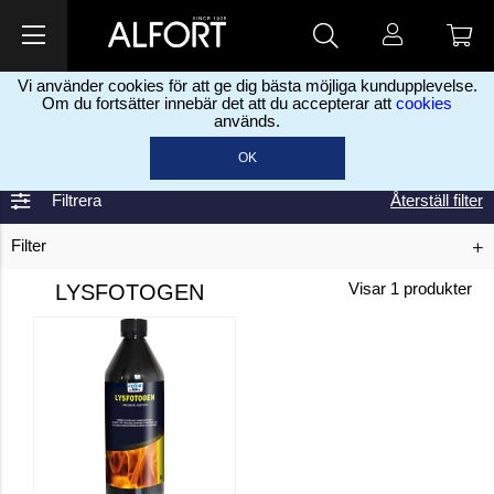
Vi använder cookies för att ge dig bästa möjliga kundupplevelse.
Om du fortsätter innebär det att du accepterar att
cookies
används.
Hem
Kemikalier
Eld och Bränsle
Lysfotogen
>
>
>
OK
Filtrera
Återställ filter
Filter
LYSFOTOGEN
Visar
1
produkter