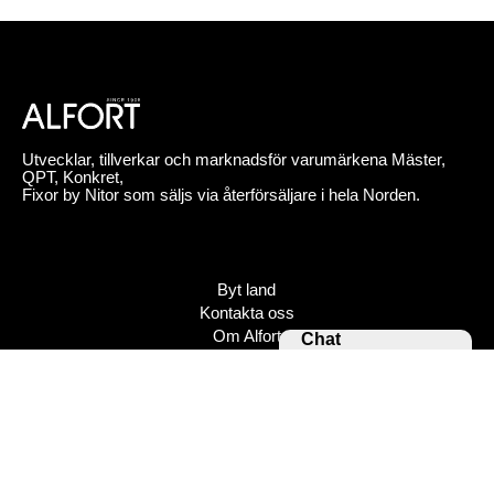
Utvecklar, tillverkar och marknadsför varumärkena Mäster,
QPT, Konkret,
Fixor by Nitor som säljs via återförsäljare i hela Norden.
Byt land
Kontakta oss
Om Alfort
Chat
Jobba hos oss
Press
Policy
Varumärken
Bildbank