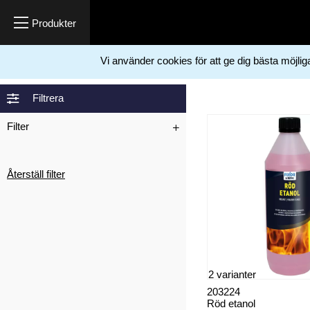
Vi använder cookies för att ge dig bästa möjli
Hem
Kemikalier
Baskemikalier och övrigt
Röd etanol
>
>
>
Filtrera
Filter
Återställ filter
2 varianter
203224
Röd etanol