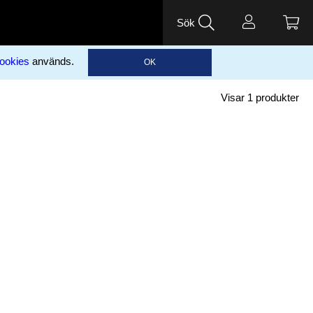
Sök
ookies
används.
OK
Visar
1
produkter