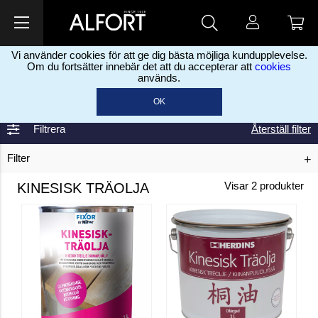
Vi använder cookies för att ge dig bästa möjliga kundupplevelse.
Om du fortsätter innebär det att du accepterar att
cookies
används.
Hem
Färg, sprayfärg & oljor
Oljor
Kinesisk träolja
>
>
>
OK
Filtrera
Återställ filter
Filter
KINESISK TRÄOLJA
Visar
2
produkter