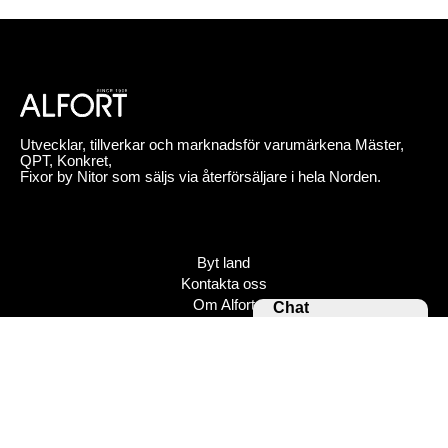
Utvecklar, tillverkar och marknadsför varumärkena Mäster,
QPT, Konkret,
Fixor by Nitor som säljs via återförsäljare i hela Norden.
Byt land
Kontakta oss
Om Alfort
Chat
Jobba hos oss
Press
Policy
Varumärken
Bildbank