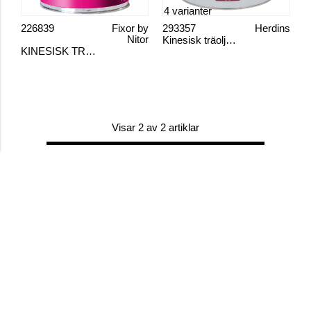
4 varianter
226839
Fixor by
293357
Herdins
Nitor
Kinesisk träolja pigmenterad
KINESISK TRÄOLJA
Visar 2 av 2 artiklar