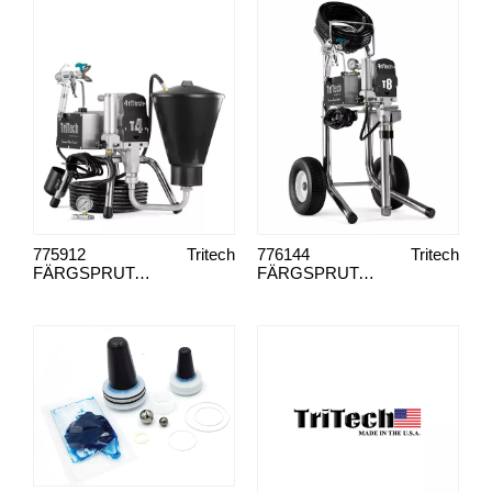
775912
Tritech
776144
Tritech
FÄRGSPRUTA T4 BÄRRAM ÖVERKOPP
FÄRGSPRUTA T8 VAGN