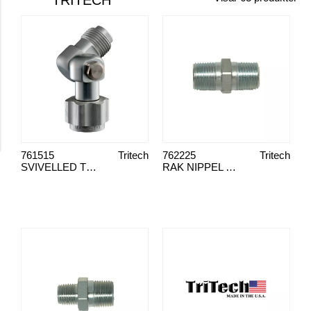
TRITECH
761515
Tritech
762225
Tritech
SVIVELLED TRITECH G 7/8"
RAK NIPPEL 1/4"NPT(M)