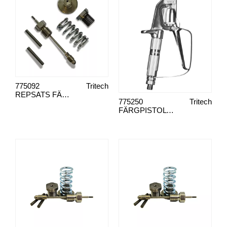
775092
Tritech
REPSATS FÄRGPISTOL T420
775250
Tritech
FÄRGPISTOL TRITECH T370-IL