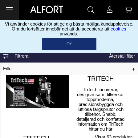
Vi använder cookies för att ge dig bästa möjliga kundupplevelse.
Om du fortsätter innebär det att du accepterar att
cookies
används.
Hem
Tritech
>
OK
Filtrera
Återställ filter
Filter
TRITECH
TriTech innoverar,
designar samt tillverkar
toppmoderna,
precisionsbyggda och
luftlösa färgsprutor och
tillbehör. Snabb,
detaljerad och kortfattad
information om TriTech
hittar du här
Visar
63
produkter