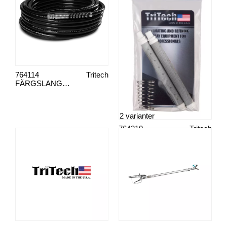
764114
Tritech
FÄRGSLANG 1/4"
2 varianter
764210
Tritech
PISTOLFILTER VIT 50 M GROV