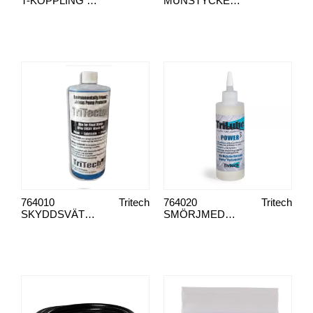
T-KOPPLING 1/4"X1/4"
MUNSTYCKE TRITECH T93R MAXX
764010
Tritech
764020
Tritech
SKYDDSVÄTSKA TRITECTOR 0,95 L
SMÖRJMEDEL TRILUBE 236 ML