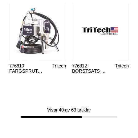
776810
Tritech
776812
Tritech
FÄRGSPRUTA T5 BÄRRAM
BORSTSATS TRITECH 2-PACK
Visar 40 av 63 artiklar