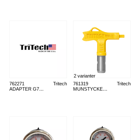
2 varianter
762271
Tritech
761319
Tritech
ADAPTER G7/8"XF11/16"
MUNSTYCKE T93R SHARP LINER