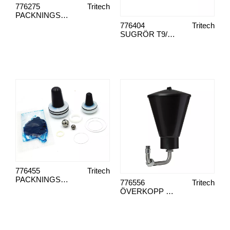
776275
Tritech
PACKNINGSSATS T9-T11 600-475
776404
Tritech
SUGRÖR T9/T11
776455
Tritech
PACKNINGSSATS T3-T8 600-455
776556
Tritech
ÖVERKOPP TRITECH 5,7 L KOMPLETT