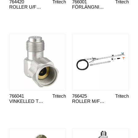
764420
Tritech
766001
Tritech
ROLLER U/FÄRGPISTOL UNI-SPRAY
FÖRLÄNGNINGSSKAFT KOMP. 1,20 M
766041
Tritech
766425
Tritech
VINKELLED TRITECH G 7/8"
ROLLER M/FÄRGPISTOL UNI-SPRAY