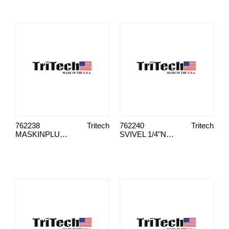
762238
Tritech
762240
Tritech
MASKINPLUGG 3/8" NPS HANE
SVIVEL 1/4"NPT(M)X1/4"NPS(F)FS