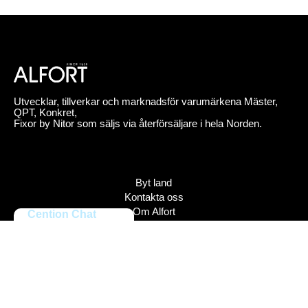
Utvecklar, tillverkar och marknadsför varumärkena Mäster,
QPT, Konkret,
Fixor by Nitor som säljs via återförsäljare i hela Norden.
Byt land
Kontakta oss
Om Alfort
Cention Chat
Jobba hos oss
Press
Policy
Varumärken
Bildbank