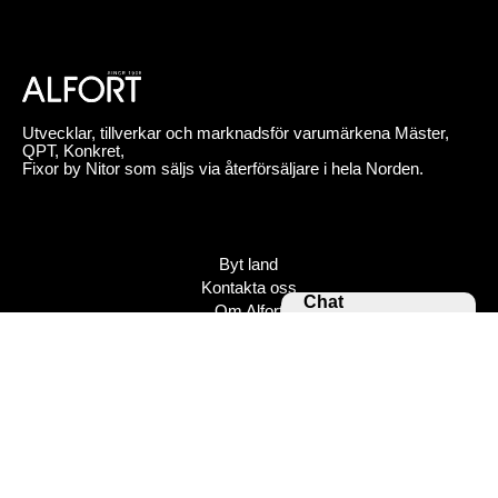
Utvecklar, tillverkar och marknadsför varumärkena Mäster,
QPT, Konkret,
Fixor by Nitor som säljs via återförsäljare i hela Norden.
Byt land
Kontakta oss
Chat
Om Alfort
Jobba hos oss
Press
Policy
Varumärken
Bildbank
Alfort AB, Tel 08-704 45 00 Box 110 43, 161 11 Bromma,