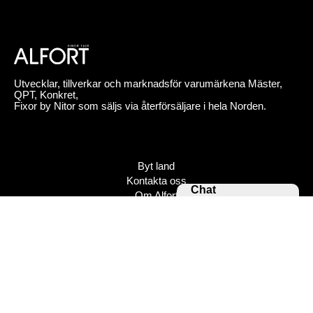
Utvecklar, tillverkar och marknadsför varumärkena Mäster,
QPT, Konkret,
Fixor by Nitor som säljs via återförsäljare i hela Norden.
Byt land
Kontakta oss
Chat
Om Alfort
Jobba hos oss
Press
Policy
Varumärken
Bildbank
Alfort AB, Tel 08-704 45 00 Box 110 43, 161 11 Bromma,