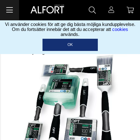
Vi använder cookies för att ge dig bästa möjliga kundupplevelse.
ADVANCE
Om du fortsätter innebär det att du accepterar att
cookies
används.
ADVANCE – BÄST
OK
Proffspenslar i toppkvalitet. Det ultimata valet för de som
endast nöjer sig med det bästa