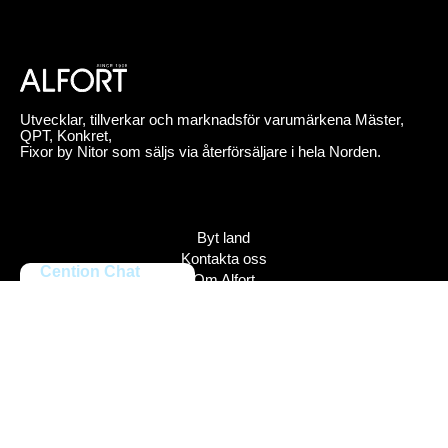
Utvecklar, tillverkar och marknadsför varumärkena Mäster,
QPT, Konkret,
Fixor by Nitor som säljs via återförsäljare i hela Norden.
Byt land
Kontakta oss
Cention Chat
Om Alfort
Jobba hos oss
Press
Policy
Varumärken
Bildbank
Alfort AB, Tel 08-704 45 00 Box 110 43, 161 11 Bromma,