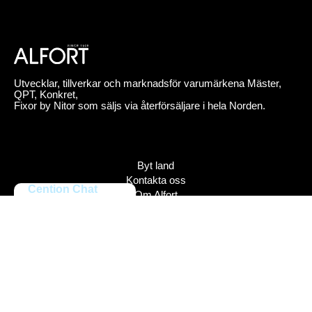
Utvecklar, tillverkar och marknadsför varumärkena Mäster,
QPT, Konkret,
Fixor by Nitor som säljs via återförsäljare i hela Norden.
Byt land
Kontakta oss
Cention Chat
Om Alfort
Jobba hos oss
Press
Policy
Varumärken
Bildbank
Alfort AB, Tel 08-704 45 00 Box 110 43, 161 11 Bromma,