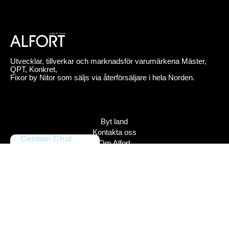
Utvecklar, tillverkar och marknadsför varumärkena Mäster,
QPT, Konkret,
Fixor by Nitor som säljs via återförsäljare i hela Norden.
Byt land
Kontakta oss
Cention Chat
Om Alfort
Jobba hos oss
Press
Policy
Varumärken
Bildbank
Alfort AB, Tel 08-704 45 00 Box 110 43, 161 11 Bromma,