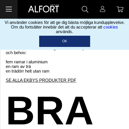
RAMAR
Vi använder cookies för att ge dig bästa möjliga kundupplevelse.
Om du fortsätter innebär det att du accepterar att
cookies
används.
Stabila ramar ger hållbara skjutdörrar
Ramen är det som går runt skjutdörren. Alla våra ramar är
OK
mycket stabila och av hög kvalitet.
Allt för att hålla i din vardag. Vi har totalt sju val för olika smak
och behov:
fem ramar i aluminium
en ram av trä
en trädörr helt utan ram
SE ALLA EKBYS PRODUKTER PDF
BRA