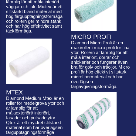
lämplig för att måla interiört,
väggar och tak. Mictex är ett
slitstarkt bland material med
hög färgupptagningsförmåga
och rollern ger mindre stänk
och har hög effektivitet samt
täckförmåga.
MICRO PROFI
Diamond Micro Profi är en
maxiroller i micro profi för fina
ytor. Rollern är lämplig för att
måla interiört, dörrar och
snickerier och fungerar även
bra för golv och träoljor. Micro
profi är hög effektivt slitstark
microfibermaterial och har
överlägsen
färgavgivningsförmåga.
MTEX
Diamond Medium Mtex är en
roller för medelgrova ytor och
är lämplig för att
målaexteriört/ interiört,
fasader och putsade ytor.
Qtex är ett mycket slitstarkt
material som har överlägsen
färgupptagningsförmåga