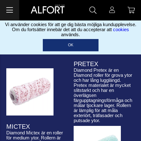
Vi använder cookies för att ge dig bästa möjliga kundupplevelse.
Om du fortsätter innebär det att du accepterar att
cookies
används.
PRODUKTFÖRDELAR – DIAMOND
OK
ROLLERS
PRETEX
Diamond Pretex är en
Diamond roller för grova ytor
och har lång lugglängd.
Pretex materialet är mycket
slitstarkt och har en
överlägsen
färgupptagningsförmåga och
målar tjockare lager. Rollern
är lämplig för att måla
exteriört, träfasader och
putsade ytor.
MICTEX
Diamond Mictex är en roller
för medium ytor. Rollern är