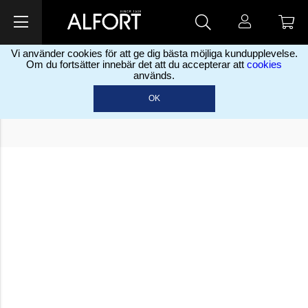
Vi använder cookies för att ge dig bästa möjliga kundupplevelse.
Om du fortsätter innebär det att du accepterar att
cookies
används.
Vänligen logga in för att komma åt mina sidor.
OK
Klicka
här
för att logga in