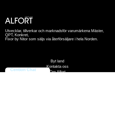
Utvecklar, tillverkar och marknadsför varumärkena Mäster,
QPT, Konkret,
Fixor by Nitor som säljs via återförsäljare i hela Norden.
Byt land
Kontakta oss
Cention Chat
Om Alfort
Jobba hos oss
Press
Policy
Varumärken
Bildbank
Alfort AB, Tel 08-704 45 00 Box 110 43, 161 11 Bromma,